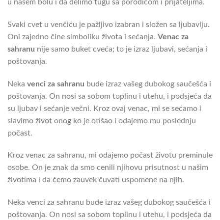
u našem bolu i da delimo tugu sa porodicom i prijateljima.
Svaki cvet u venčiću je pažljivo izabran i složen sa ljubavlju.
Oni zajedno čine simboliku života i sećanja.
Venac za
sahranu
nije samo buket cveća; to je izraz ljubavi, sećanja i
poštovanja.
Neka
venci za sahranu
bude izraz vašeg dubokog saučešća i
poštovanja. On nosi sa sobom toplinu i utehu, i podsjeća da
su ljubav i sećanje večni. Kroz ovaj venac, mi se sećamo i
slavimo život onog ko je otišao i odajemo mu poslednju
počast.
Kroz venac za sahranu, mi odajemo počast životu preminule
osobe. On je znak da smo cenili njihovu prisutnost u našim
životima i da ćemo zauvek čuvati uspomene na njih.
Neka venci za sahranu bude izraz vašeg dubokog saučešća i
poštovanja. On nosi sa sobom toplinu i utehu, i podsjeća da