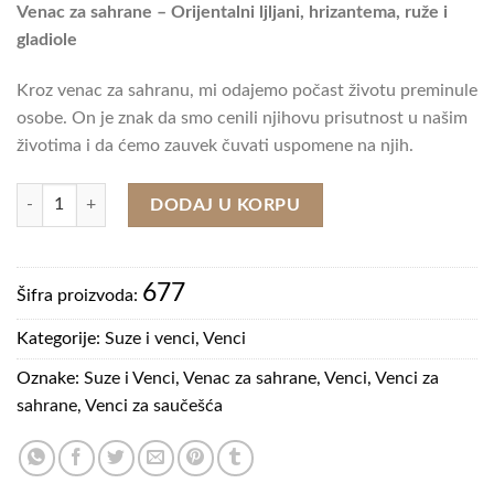
Venac za sahrane – Orijentalni ljljani, hrizantema, ruže i
gladiole
Kroz venac za sahranu, mi odajemo počast životu preminule
osobe. On je znak da smo cenili njihovu prisutnost u našim
životima i da ćemo zauvek čuvati uspomene na njih.
Venac za sahrane - Orijentalni ljljani, hrizantema, ruže i gladiole količina
DODAJ U KORPU
677
Šifra proizvoda:
Kategorije:
Suze i venci
,
Venci
Oznake:
Suze i Venci
,
Venac za sahrane
,
Venci
,
Venci za
sahrane
,
Venci za saučešća