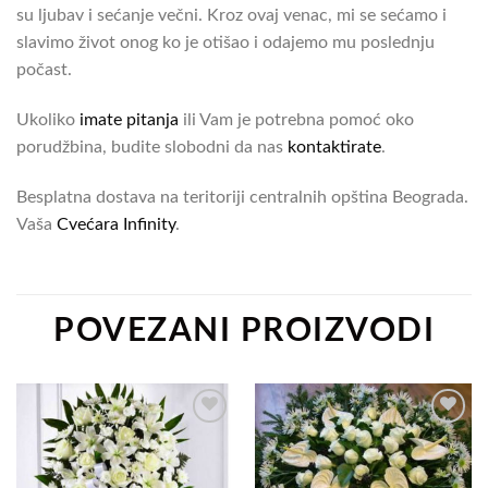
su ljubav i sećanje večni. Kroz ovaj venac, mi se sećamo i
slavimo život onog ko je otišao i odajemo mu poslednju
počast.
Ukoliko
imate pitanja
ili Vam je potrebna pomoć oko
porudžbina, budite slobodni da nas
kontaktirate
.
Besplatna dostava na teritoriji centralnih opština Beograda.
Vaša
Cvećara Infinity
.
POVEZANI PROIZVODI
Add to
Add to
Wishlist
Wishlist