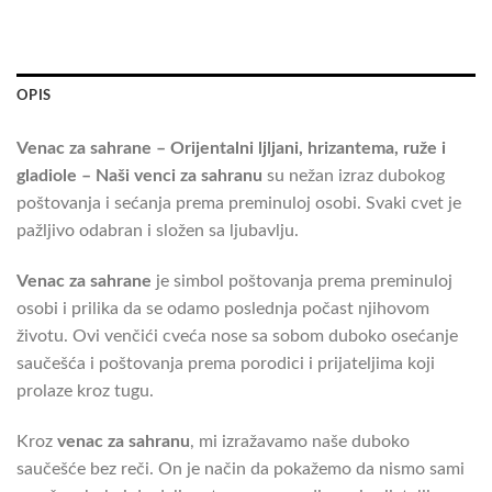
OPIS
Venac za sahrane – Orijentalni ljljani, hrizantema, ruže i
gladiole – Naši venci za sahranu
su nežan izraz dubokog
poštovanja i sećanja prema preminuloj osobi. Svaki cvet je
pažljivo odabran i složen sa ljubavlju.
Venac za sahrane
je simbol poštovanja prema preminuloj
osobi i prilika da se odamo poslednja počast njihovom
životu. Ovi venčići cveća nose sa sobom duboko osećanje
saučešća i poštovanja prema porodici i prijateljima koji
prolaze kroz tugu.
Kroz
venac za sahranu
, mi izražavamo naše duboko
saučešće bez reči. On je način da pokažemo da nismo sami