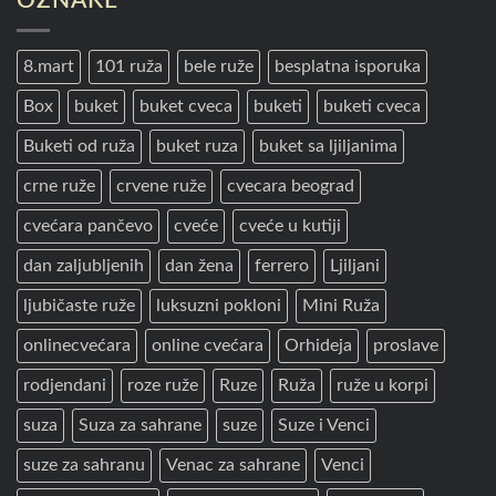
OZNAKE
8.mart
101 ruža
bele ruže
besplatna isporuka
Box
buket
buket cveca
buketi
buketi cveca
Buketi od ruža
buket ruza
buket sa ljiljanima
crne ruže
crvene ruže
cvecara beograd
cvećara pančevo
cveće
cveće u kutiji
dan zaljubljenih
dan žena
ferrero
Ljiljani
ljubičaste ruže
luksuzni pokloni
Mini Ruža
onlinecvećara
online cvećara
Orhideja
proslave
rodjendani
roze ruže
Ruze
Ruža
ruže u korpi
suza
Suza za sahrane
suze
Suze i Venci
suze za sahranu
Venac za sahrane
Venci