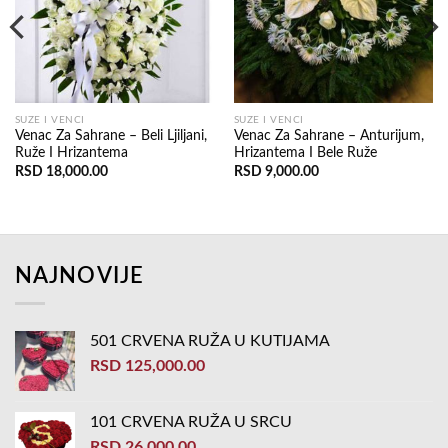
SUZE I VENCI
SUZE I VENCI
Venac Za Sahrane – Beli Ljiljani,
Venac Za Sahrane – Anturijum,
Ruže I Hrizantema
Hrizantema I Bele Ruže
RSD
18,000.00
RSD
9,000.00
NAJNOVIJE
501 CRVENA RUŽA U KUTIJAMA
RSD
125,000.00
101 CRVENA RUŽA U SRCU
RSD
26,000.00