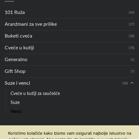
101 Ruža
(43)
Aranžmani za sve prilike
(27)
Buketi cveća
(38)
Cveće u kutiji
(78)
Generalno
(1)
Gift Shop
(7)
Suze i venci
(58)
Cveće u kutiji za saučešće
Suze
Venci
Koristimo kolačiće kako bismo vam osigurali najbolje iskustvo na