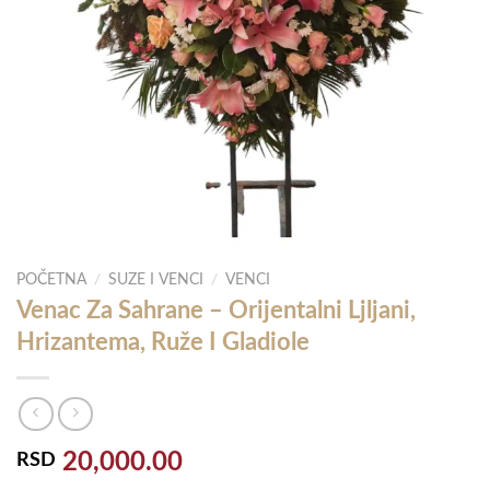
POČETNA
/
SUZE I VENCI
/
VENCI
Venac Za Sahrane – Orijentalni Ljljani,
Hrizantema, Ruže I Gladiole
20,000.00
RSD