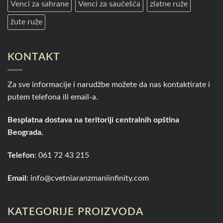
Venci za sahrane
Venci za saučešća
zlatne ruže
žute ruže
KONTAKT
Za sve informacije i narudžbe možete da nas kontaktirate i
putem telefona ili email-a.
Besplatna dostava na teritoriji centralnih opština
Beograda.
Telefon
:
061 72 43 215
Email
:
info@cvetniaranzmaniinfinity.com
KATEGORIJE PROIZVODA